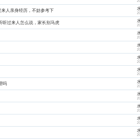
2
过来人亲身经历，不妨参考下
2
听听过来人怎么说，家长别马虎
2
2
2
2
2
理吗
2
2
2
2
2