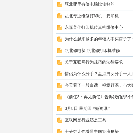
瓯
瓯北哪里有修电脑比较好的
瓯北专业维修打印机、复印机
永嘉普佳打印机传真机维修中心
为什么越来越多的年轻人不买房子了
瓯北修电脑,瓯北修打印机维修
北
关于互联网行为规范的法律要求
情侣为什么分手？盘点男女分手十大
今天看了一段白话，禅意颇深，与大
《前任3：再见前任》告诉我们的5个
3月8日 星期四 #短资讯#
互联网是行业还是工具
修
十分钟让你看懂中国经济形势