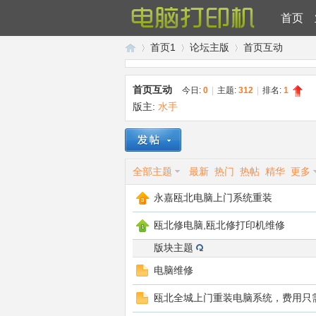
首页
首页1
论坛主版
首页互动
首页互动
今日:
0
|
主题:
312
|
排名:
1
版主:
水手
瓯
»
›
›
全部主题
最新
热门
热帖
精华
更多
永嘉瓯北电脑上门系统重装
瓯北修电脑,瓯北修打印机维修
版块主题
北
电脑维修
瓯北全城上门重装电脑系统，费用只需5