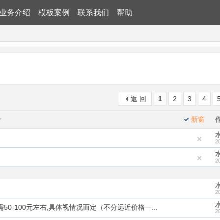
业务介绍
模板案例
联系我们
帮助
返 回
1
2
3
4
新窗
2
2
2
0-100元左右,具体视情况而定（不分远近价格一...
2